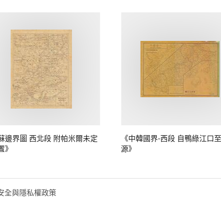
蘇邊界圖 西北段 附帕米爾未定
《中韓國界-西段 自鴨綠江口
置》
源》
安全與隱私權政策