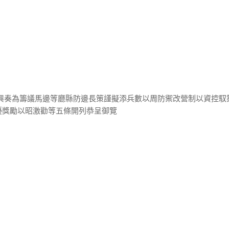
寶興奏為籌議馬邊等廳縣防邊長策謹擬添兵數以周防禦改營制以資控馭
優獎勵以昭激勸等五條開列恭呈御覽