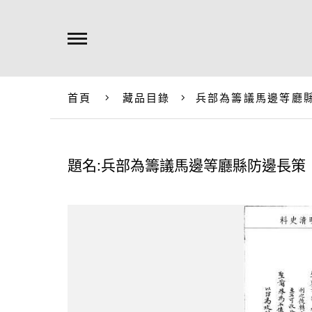
首頁
藏品目錄
兵部為籌議馬邊等廳
題名:兵部為籌議馬邊等廳縣防邊長策