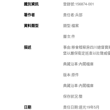
識別資訊
登錄號:156874-001
著作者
責任者:兵部
資料類型
類型:檔案
層次:件
描述
事由:移會稽察房四川總督
堡以嚴保衛定巡查以壯聲威
典藏沿革:內閣檔庫
版本:原件
典藏沿革:內閣檔庫
保存狀況:整
日期
責任日期:道光19年5月