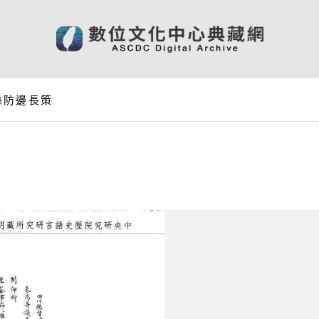
縣防邊長策