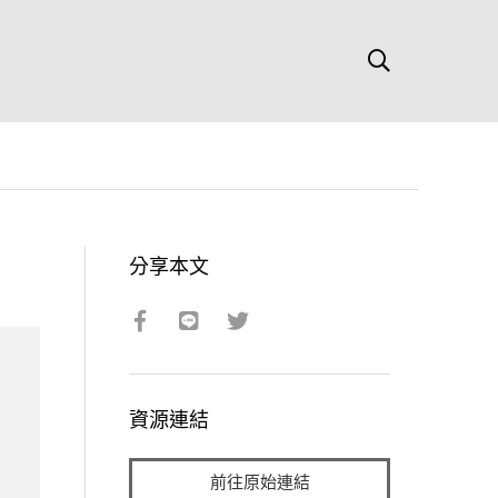
分享本文
資源連結
前往原始連結