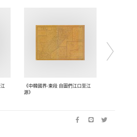
至江
《中韓國界-東段 自圖們江口至江
源》