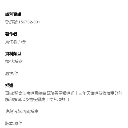
識別資訊
登錄號:156732-001
著作者
責任者:戶部
資料類型
類型:檔案
層次:件
描述
事由:移會江南道直隸總督琦善奏報道光十三年天津道徵收海稅分別
解部解司以及書役攤成工食各項數目
典藏沿革:內閣檔庫
版本:原件