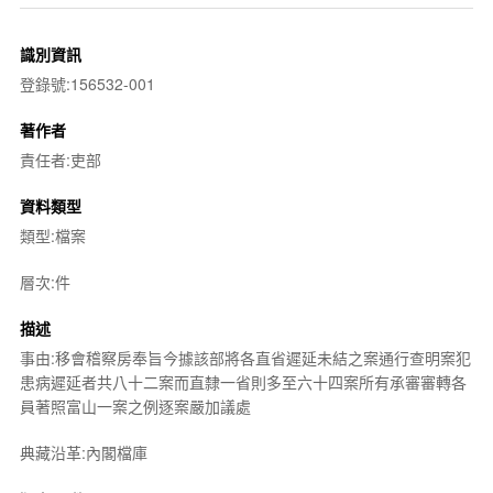
識別資訊
登錄號:156532-001
著作者
責任者:吏部
資料類型
類型:檔案
層次:件
描述
事由:移會稽察房奉旨今據該部將各直省遲延未結之案通行查明案犯
患病遲延者共八十二案而直隸一省則多至六十四案所有承審審轉各
員著照富山一案之例逐案嚴加議處
典藏沿革:內閣檔庫