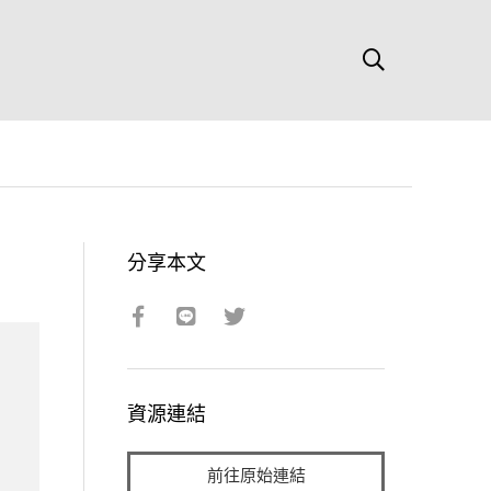
分享本文
資源連結
前往原始連結