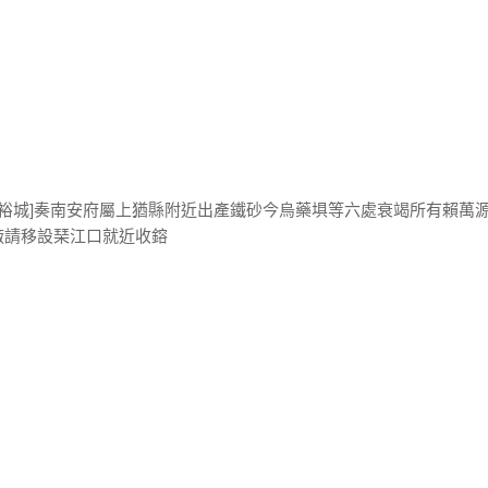
何裕城]奏南安府屬上猶縣附近出產鐵砂今烏藥埧等六處衰竭所有賴萬
廠請移設琹江口就近收鎔