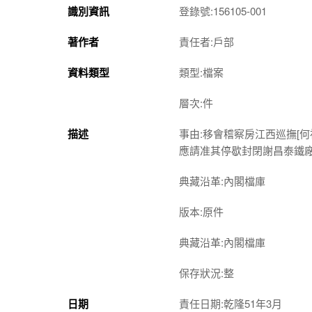
識別資訊
登錄號:156105-001
著作者
責任者:戶部
資料類型
類型:檔案
層次:件
描述
事由:移會稽察房江西巡撫[
應請准其停歇封閉謝昌泰鐵
典藏沿革:內閣檔庫
版本:原件
典藏沿革:內閣檔庫
保存狀況:整
日期
責任日期:乾隆51年3月