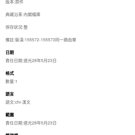
版本:原件
典藏沿革:內閣檔庫
保存狀況:整
備註:裝潢:155572-155573同一摘由單
日期
責任日期:道光28年5月23日
格式
數量:1
語言
語文:chi-漢文
範圍
責任日期:道光28年5月23日