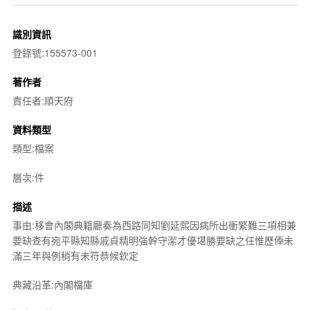
識別資訊
登錄號:155573-001
著作者
責任者:順天府
資料類型
類型:檔案
層次:件
描述
事由:移會內閣典籍廳奏為西路同知劉延熙因病所出衝繁難三項相兼
要缺查有宛平縣知縣戚貞精明強幹守潔才優堪勝要缺之任惟歷俸未
滿三年與例稍有未符恭候欽定
典藏沿革:內閣檔庫