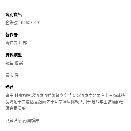
識別資訊
登錄號:155528-001
著作者
責任者:戶部
資料類型
類型:檔案
層次:件
描述
事由:移會稽察房河東河道總督李亨特奏為河東南北兩岸十三廳成造
長埽船十二隻估需銀兩先于河南藩庫撥款墊用分限八年由該廳節省
飯食銀清款
典藏沿革:內閣檔庫