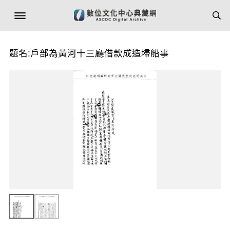
題名:戶部為黃河十三廳借款成造埽船事