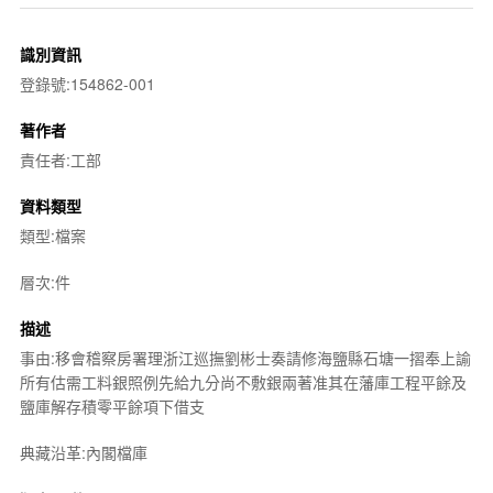
識別資訊
登錄號:154862-001
著作者
責任者:工部
資料類型
類型:檔案
層次:件
描述
事由:移會稽察房署理浙江巡撫劉彬士奏請修海鹽縣石塘一摺奉上諭
所有估需工料銀照例先給九分尚不敷銀兩著准其在藩庫工程平餘及
鹽庫解存積零平餘項下借支
典藏沿革:內閣檔庫