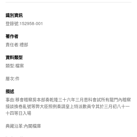
識別資訊
登錄號:152958-001
著作者
責任者:禮部
資料類型
類型:檔案
層次:件
描述
事由:移會稽察房本部奏乾隆三十六年三月恩科會試所有龍門內稽察
接談換卷亂號等弊大臣照例奏請皇上特派數員令其於三月初八十一
十四等日入場
典藏沿革:內閣檔庫