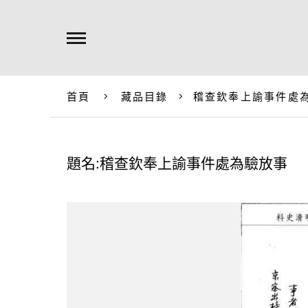
首頁
藏品目錄
稽查欽奉上諭事件處
題名:稽查欽奉上諭事件處為驗放事