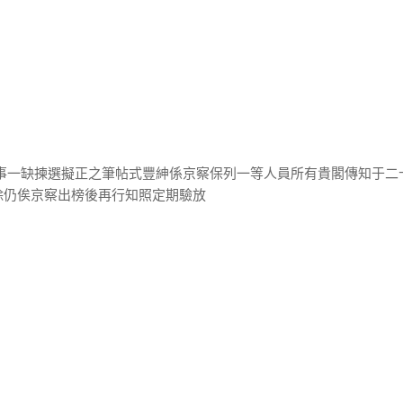
主事一缺揀選擬正之筆帖式豐紳係京察保列一等人員所有貴閣傳知于二
除仍俟京察出榜後再行知照定期驗放