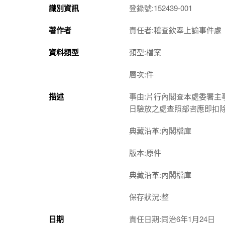
識別資訊
登錄號:152439-001
著作者
責任者:稽查欽奉上諭事件處
資料類型
類型:檔案
層次:件
描述
事由:片行內閣查本處委署
日驗放之處查照部咨應即扣
典藏沿革:內閣檔庫
版本:原件
典藏沿革:內閣檔庫
保存狀況:整
日期
責任日期:同治6年1月24日