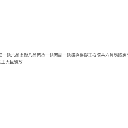
庫掌一缺六品虛銜八品苑丞一缺苑副一缺揀選得擬正擬陪共六員應將應
派王大臣驗放