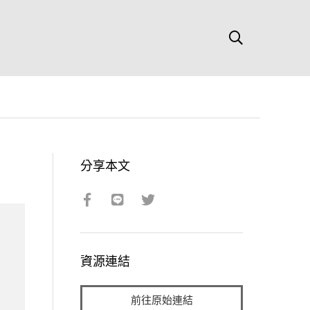
分享本文
資源連結
前往原始連結