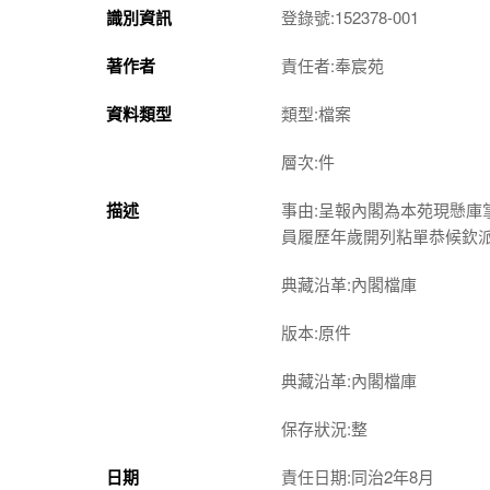
識別資訊
登錄號:152378-001
著作者
責任者:奉宸苑
資料類型
類型:檔案
層次:件
描述
事由:呈報內閣為本苑現懸
員履歷年歲開列粘單恭候欽
典藏沿革:內閣檔庫
版本:原件
典藏沿革:內閣檔庫
保存狀況:整
日期
責任日期:同治2年8月