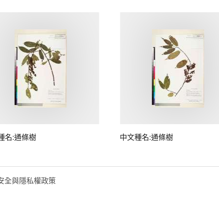
種名:通條樹
中文種名:通條樹
安全與隱私權政策