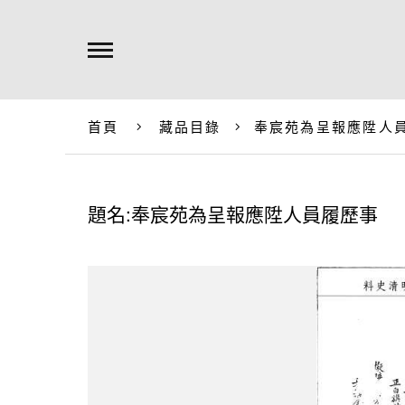
首頁
藏品目錄
奉宸苑為呈報應陞人
題名:奉宸苑為呈報應陞人員履歷事