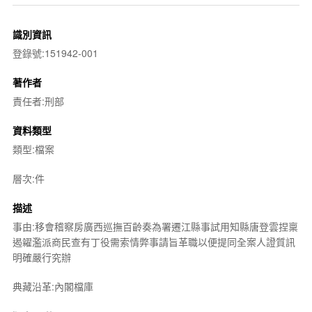
識別資訊
登錄號:151942-001
著作者
責任者:刑部
資料類型
類型:檔案
層次:件
描述
事由:移會稽察房廣西巡撫百齡奏為署遷江縣事試用知縣唐登雲捏稟
遏糴濫派商民查有丁役需索情弊事請旨革職以便提同全案人證質訊
明確嚴行究辦
典藏沿革:內閣檔庫