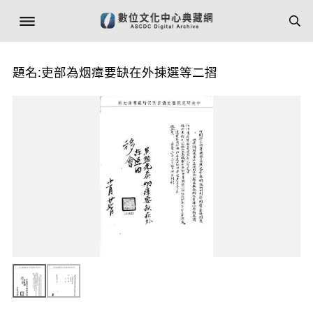
題名:吏部為烟瘴要缺在外揀選等二摺