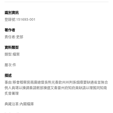
識別資訊
登錄號:151693-001
著作者
責任者:吏部
資料類型
類型:檔案
層次:件
描述
事由:移會稽察房兩廣總督吳熊光奏欽州州判係烟瘴要缺通省並無合
例人員堪以揀調奏請敕部揀選又奏雷州府知府員缺請以理猺同知南
炙曾署理
典藏沿革:內閣檔庫