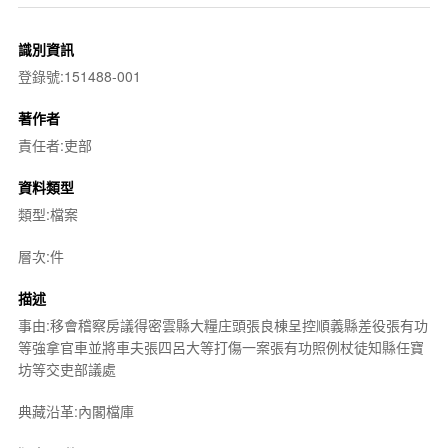
識別資訊
登錄號:151488-001
著作者
責任者:吏部
資料類型
類型:檔案
層次:件
描述
事由:移會稽察房議得密雲縣大糧庄頭張良棟呈控順義縣差役張有功
等強拿官車並將車夫張四呂大等打傷一案張有功照例杖徒知縣任寶
坊等交吏部議處
典藏沿革:內閣檔庫