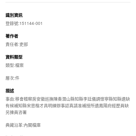
識別資訊
登錄號:151144-001
著作者
責任者:吏部
資料類型
類型:檔案
層次:件
描述
事由:移會稽察房安徽巡撫陳奏潛山縣知縣李廷儀調懷寧縣知縣遺缺
有候補知縣宋思楷才具明練辦事認真請准補授所遺鳳陽府經歷員缺
另揀員咨署
典藏沿革:內閣檔庫