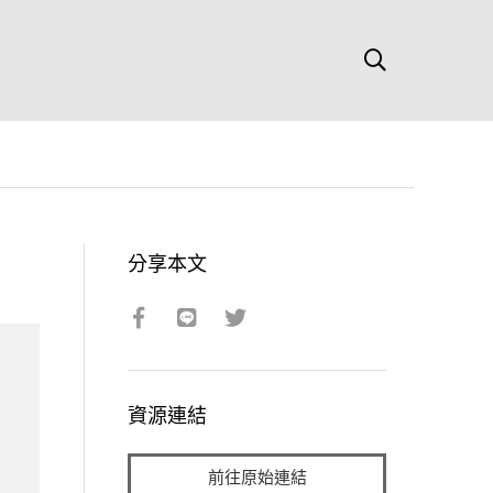
分享本文
資源連結
前往原始連結