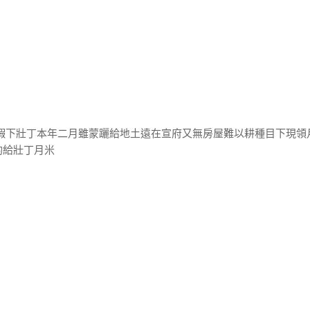
官蝦下壯丁本年二月雖蒙躧給地土遠在宣府又無房屋難以耕種目下現領
酌給壯丁月米