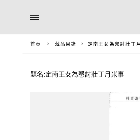
首頁
藏品目錄
定南王女為懇討壯丁
題名:定南王女為懇討壯丁月米事