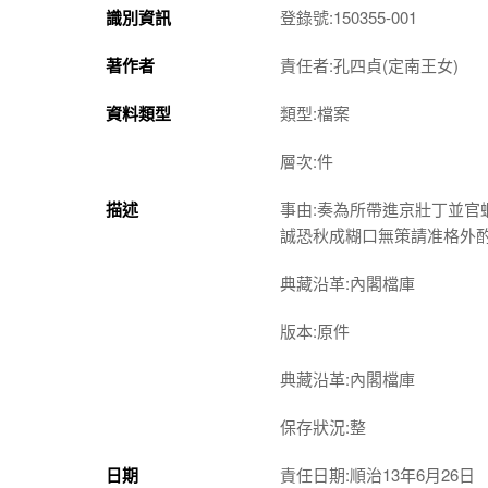
識別資訊
登錄號:150355-001
著作者
責任者:孔四貞(定南王女)
資料類型
類型:檔案
層次:件
描述
事由:奏為所帶進京壯丁並
誠恐秋成糊口無策請准格外
典藏沿革:內閣檔庫
版本:原件
典藏沿革:內閣檔庫
保存狀況:整
日期
責任日期:順治13年6月26日