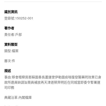
識別資訊
登錄號:150252-001
著作者
責任者:戶部
資料類型
類型:檔案
層次:件
描述
事由:移會稽察房那蘇圖奏長蘆運使伊勒圖痰喘復發醫藥罔效業已身
故所遺員缺請旨簡員補放再天津道蔡齊明近在同城當即委令暫署運
司印務
典藏沿革:內閣檔庫