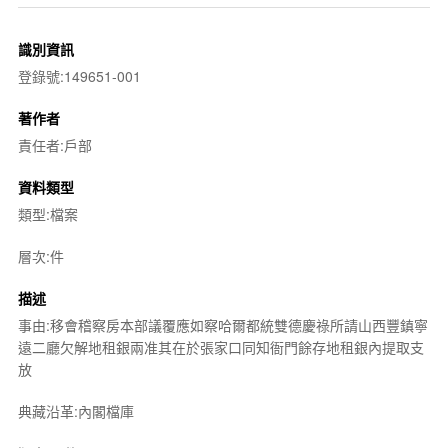
識別資訊
登錄號:149651-001
著作者
責任者:戶部
資料類型
類型:檔案
層次:件
描述
事由:移會稽察房本部議覆應如察哈爾都統雙德慶祿所請山西豐鎮寧
遠二廳欠解地租銀兩准其在於張家口同知衙門餘存地租銀內提取支
放
典藏沿革:內閣檔庫