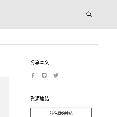
分享本文
資源連結
前往原始連結