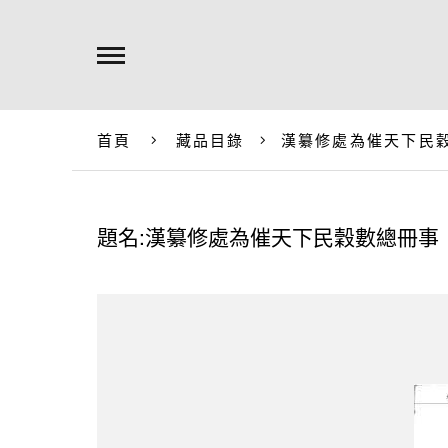
首頁
藏品目錄
漢纂修處為催天下民
題名:漢纂修處為催天下民穀數總冊事