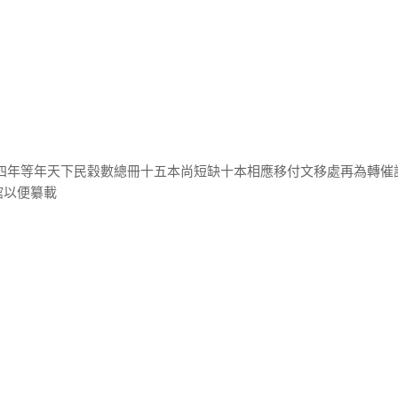
慶四年等年天下民穀數總冊十五本尚短缺十本相應移付文移處再為轉催
館以便纂載