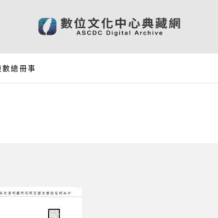
穀數總冊事