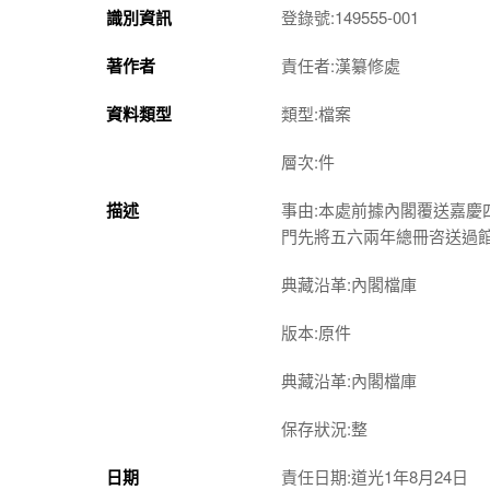
識別資訊
登錄號:149555-001
著作者
責任者:漢纂修處
資料類型
類型:檔案
層次:件
描述
事由:本處前據內閣覆送嘉
門先將五六兩年總冊咨送過
典藏沿革:內閣檔庫
版本:原件
典藏沿革:內閣檔庫
保存狀況:整
日期
責任日期:道光1年8月24日