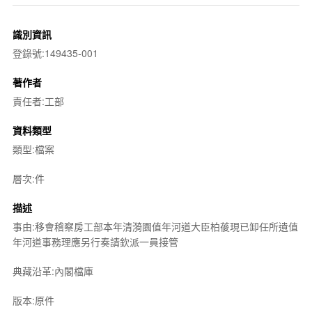
識別資訊
登錄號:149435-001
著作者
責任者:工部
資料類型
類型:檔案
層次:件
描述
事由:移會稽察房工部本年清漪園值年河道大臣柏葰現已卸任所遺值
年河道事務理應另行奏請欽派一員接管
典藏沿革:內閣檔庫
版本:原件