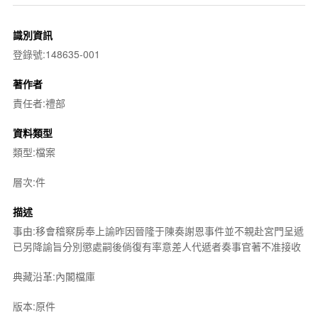
識別資訊
登錄號:148635-001
著作者
責任者:禮部
資料類型
類型:檔案
層次:件
描述
事由:移會稽察房奉上諭昨因晉隆于陳奏謝恩事件並不親赴宮門呈遞
已另降諭旨分別懲處嗣後倘復有率意差人代遞者奏事官著不准接收
典藏沿革:內閣檔庫
版本:原件