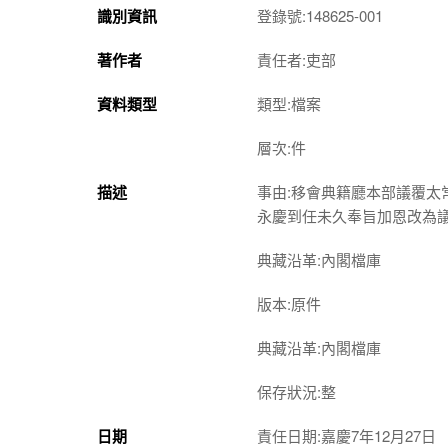
識別資訊
登錄號:148625-001
著作者
責任者:吏部
資料類型
類型:檔案
層次:件
描述
事由:移會典籍廳本部議覆
永慶到任未久奉旨加恩改為
典藏沿革:內閣檔庫
版本:原件
典藏沿革:內閣檔庫
保存狀況:整
日期
責任日期:嘉慶7年12月27日