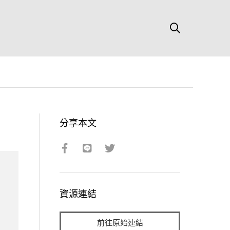
分享本文
資源連結
前往原始連結