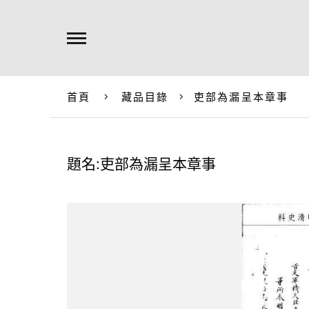
首頁
藏品目錄
吏部為漏呈本章事
題名:吏部為漏呈本章事