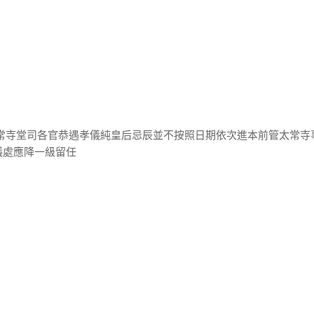
太常寺堂司各官恭遇孝儀純皇后忌辰並不按照日期依次進本前管太常寺
議處應降一級留任