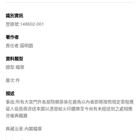
識別資訊
登錄號:148602-001
著作者
責任者:圓明園
資料類型
類型:檔案
層次:件
描述
事由:所有大宮門外各部院朝房係在鹿角以內者即將按照現定章程應
留人役造冊咨送本園以憑發給火印腰牌至今尚有未經送到之處相應
咨催典籍廳
典藏沿革:內閣檔庫