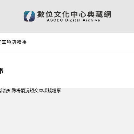
交庫項錢糧事
事