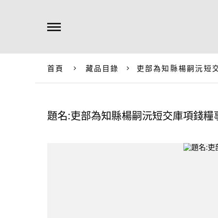
首頁
藏品目錄
吏部為知縣楊嗣沅短
題名:吏部為知縣楊嗣沅短交庫項錢糧