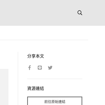
分享本文
資源連結
前往原始連結