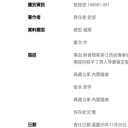
識別資訊
登錄號:148591-001
著作者
責任者:吏部
資料類型
類型:檔案
層次:件
描述
事由:移會稽察房江西巡撫
撫提同經手丁胥人等嚴審定
典藏沿革:內閣檔庫
版本:原件
典藏沿革:內閣檔庫
保存狀況:整
日期
責任日期:嘉慶25年11月20日