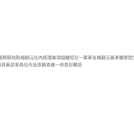
奏德興縣知縣楊嗣沅任內經理庫項錢糧短交一案奉旨楊嗣沅著革職拏問
擬具奏該革員任內及原籍資產一併查封備抵