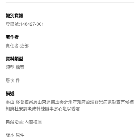
識別資訊
登錄號:148427-001
著作者
責任者:吏部
資料類型
類型:檔案
層次:件
描述
事由:移會稽察房山東巡撫玉奏沂州府知府毆煥舒患病遺缺查有候補
知府杜安詩老成幹練辦事寔心堪以委署
典藏沿革:內閣檔庫
版本:原件