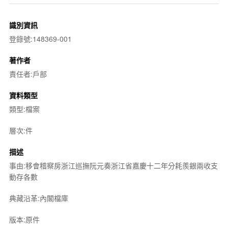
識別資訊
登錄號:148369-001
著作者
責任者:戶部
資料類型
類型:檔案
層次:件
描述
事由:移會稽察房浙江巡撫阮元奏浙江省嘉慶十二年分耗羨銀兩收支
動存各數
典藏沿革:內閣檔庫
版本:原件