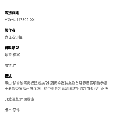
識別資訊
登錄號:147805-001
著作者
責任者:刑部
資料類型
類型:檔案
層次:件
描述
事由:移會稽察房福建巡撫[雅德]奏拿獲輪姦盜首蘇春臣審明後恭請
王命派委署福州府沈澄臣標中軍參將實誠將該犯綁赴市曹即行正法
典藏沿革:內閣檔庫
版本:原件