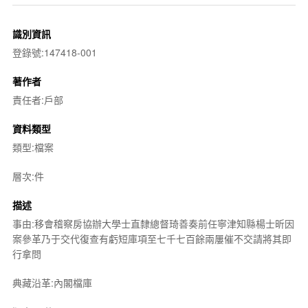
識別資訊
登錄號:147418-001
著作者
責任者:戶部
資料類型
類型:檔案
層次:件
描述
事由:移會稽察房協辦大學士直隸總督琦善奏前任寧津知縣楊士昕因
案參革乃于交代復查有虧短庫項至七千七百餘兩屢催不交請將其即
行拿問
典藏沿革:內閣檔庫