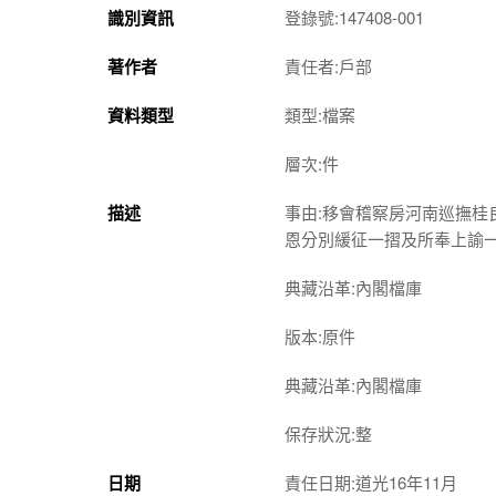
識別資訊
登錄號:147408-001
著作者
責任者:戶部
資料類型
類型:檔案
層次:件
描述
事由:移會稽察房河南巡撫
恩分別緩征一摺及所奉上諭
典藏沿革:內閣檔庫
版本:原件
典藏沿革:內閣檔庫
保存狀況:整
日期
責任日期:道光16年11月