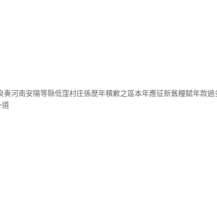
桂良奏河南安陽等縣低窪村庄係歷年積歉之區本年應征新舊糧賦年款過
一道