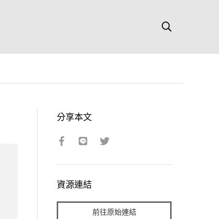
分享本文
資源連結
前往原始連結