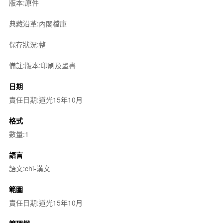
版本:原件
典藏沿革:內閣檔庫
保存狀況:整
備註:版本:印刷及墨書
日期
責任日期:道光15年10月
格式
數量:1
語言
語文:chi-漢文
範圍
責任日期:道光15年10月