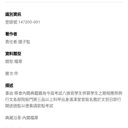
識別資訊
登錄號:147200-001
著作者
責任者:國子監
資料類型
類型:檔案
層次:件
描述
事由:移會內閣典籍廳為今屆考試八旗官學生併算學生之期相應照例
行文各部院衙門將三品以上科甲出身滿漢堂官銜名務於文到日即行
開送過監以便奏請欽點考試
典藏沿革:內閣檔庫