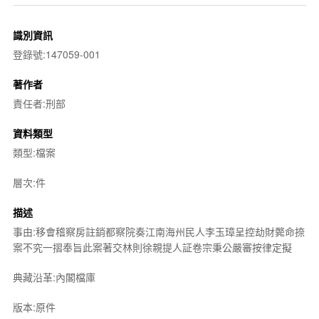
識別資訊
登錄號:147059-001
著作者
責任者:刑部
資料類型
類型:檔案
層次:件
描述
事由:移會稽察房註銷都察院奏江南海州民人李玉璋呈控劫財斃命捺
案不究一摺奉旨此案著交林則徐親提人証卷宗秉公嚴審按律定擬
典藏沿革:內閣檔庫
版本:原件