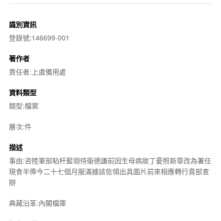
識別資訊
登錄號:146699-001
著作者
責任者:上虞備用處
資料類型
類型:檔案
層次:件
描述
事由:咨陸軍部粘杆藍翎侍衛德謙前因生母病故丁憂照新章改為署任
現食半俸今二十七個月服滿據該佐領出具圖片前來相應轉行貴部查
辦
典藏沿革:內閣檔庫