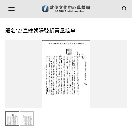
題名:為直隸朝陽縣捐貢呈控事