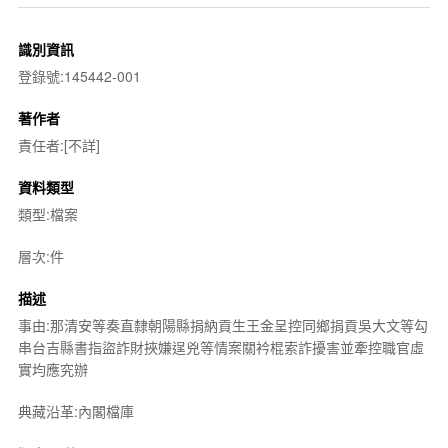
識別資訊
登錄號:145442-001
著作者
責任者:[不詳]
資料類型
類型:檔案
層次:件
描述
事由:那清安等奏直隸朝陽縣捐納貢生王金呈控同鄉捐貢吳大文等勾
串台吉縣書指盜詐財挾嫌逞兇等情案關衿棍索詐擾害並牽控職官虛
實均應究辦
典藏沿革:內閣檔庫