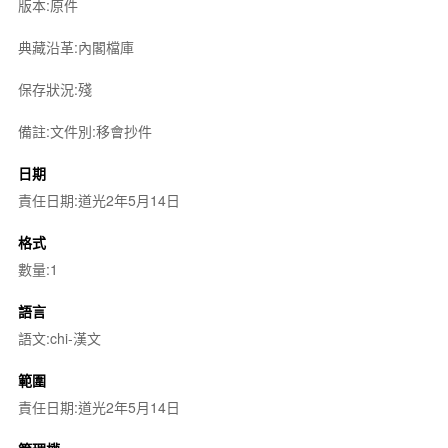
版本:原件
典藏沿革:內閣檔庫
保存狀況:殘
備註:文件別:移會抄件
日期
責任日期:道光2年5月14日
格式
數量:1
語言
語文:chi-漢文
範圍
責任日期:道光2年5月14日