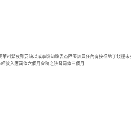
撫奏華州繁疲難要缺以咸寧縣知縣娄杰陞署該員任內有接征地丁錢糧未
未經敘入應罰俸六個月會稿之陝督罰俸三個月