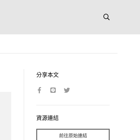
分享本文
資源連結
前往原始連結