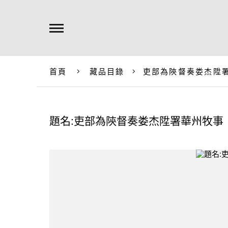
首頁
藏品目錄
吏部為陝督奏娄杰陞
題名:吏部為陝督奏娄杰陞署華州牧事