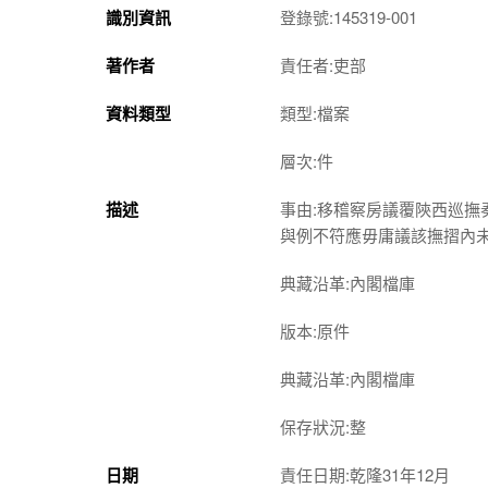
識別資訊
登錄號:145319-001
著作者
責任者:吏部
資料類型
類型:檔案
層次:件
描述
事由:移稽察房議覆陝西巡
與例不符應毋庸議該撫摺內
典藏沿革:內閣檔庫
版本:原件
典藏沿革:內閣檔庫
保存狀況:整
日期
責任日期:乾隆31年12月