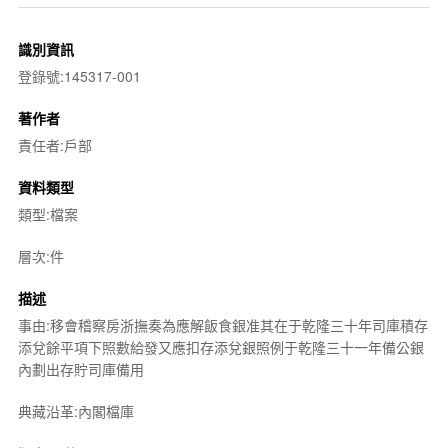
識別資訊
登錄號:145317-001
著作者
責任者:戶部
資料類型
類型:檔案
層次:件
描述
事由:移會稽察房浙撫奏為應解飯食銀准其在于乾隆三十年司庫積存
添兌餘平項下照數給發又應扣存添兌銀照例于乾隆三十一年備公銀
內劃出存貯司庫備用
典藏沿革:內閣檔庫