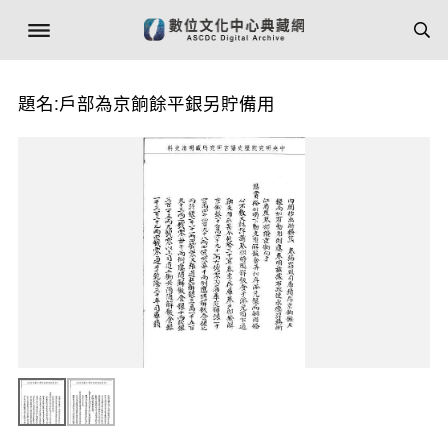
題名:戶部為京餉餘平銀另貯備用