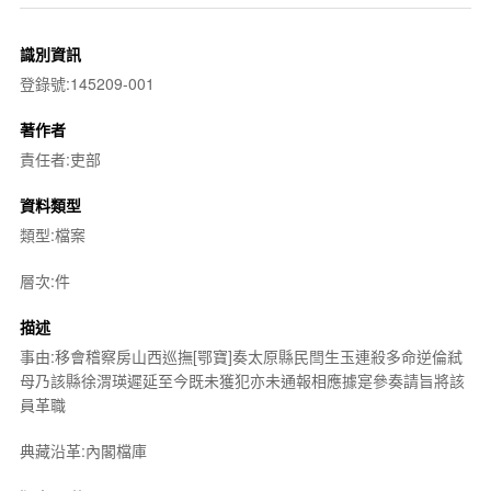
識別資訊
登錄號:145209-001
著作者
責任者:吏部
資料類型
類型:檔案
層次:件
描述
事由:移會稽察房山西巡撫[鄂寶]奏太原縣民閆生玉連殺多命逆倫弒
母乃該縣徐渭瑛遲延至今既未獲犯亦未通報相應據寔參奏請旨將該
員革職
典藏沿革:內閣檔庫