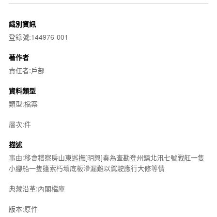
識別資訊
登錄號:144976-001
著作者
責任者:戶部
資料類型
類型:檔案
層次:件
描述
事由:移會稽察房山東巡撫[明興]奏為查勘登州鎮北汛七號戰舡一隻
小腳船一隻篷索朽壞底板滲漏難以駕駛應行大修等情
典藏沿革:內閣檔庫
版本:原件