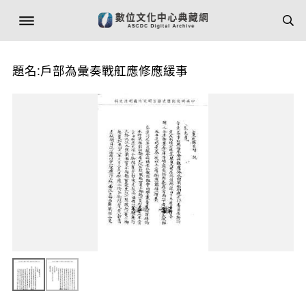
題名:戶部為彙奏戰舡應修應緩事