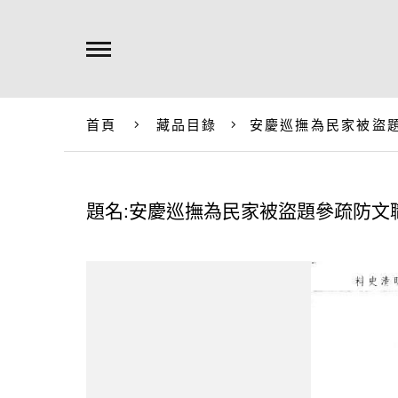
首頁
藏品目錄
安慶巡撫為民家被盜
題名:安慶巡撫為民家被盜題參疏防文