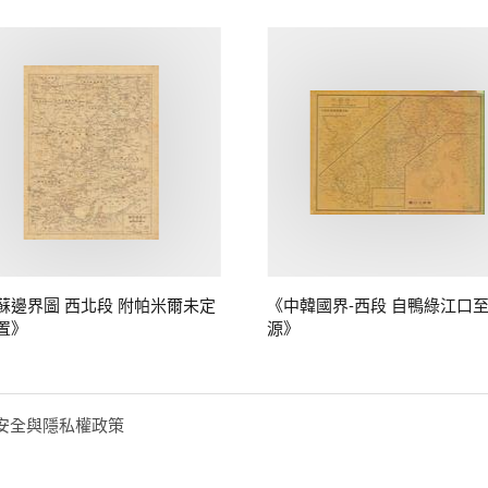
蘇邊界圖 西北段 附帕米爾未定
《中韓國界-西段 自鴨綠江口
置》
源》
安全與隱私權政策