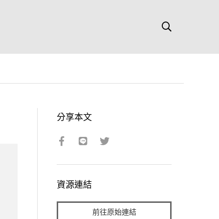
分享本文
資源連結
前往原始連結