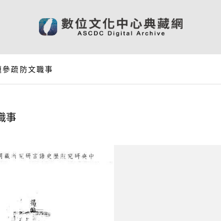
題參疏防文職事
職事