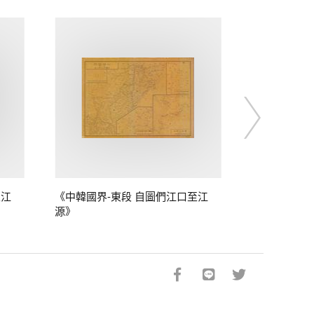
至江
《中韓國界-東段 自圖們江口至江
源》