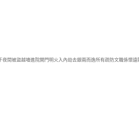
家于夜間被盜越墻進院開門明火入內劫去銀兩而逸所有疏防文職係懷遠