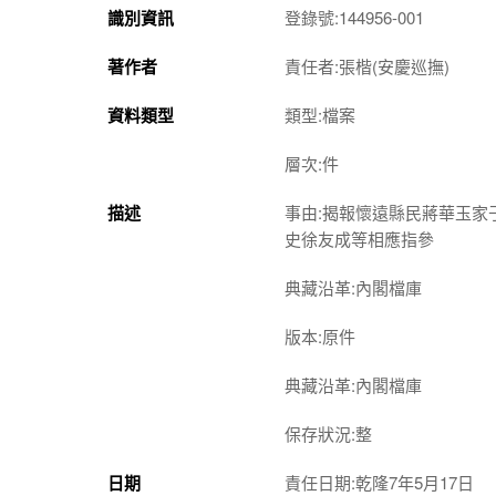
識別資訊
登錄號:144956-001
著作者
責任者:張楷(安慶巡撫)
資料類型
類型:檔案
層次:件
描述
事由:揭報懷遠縣民蔣華玉
史徐友成等相應指參
典藏沿革:內閣檔庫
版本:原件
典藏沿革:內閣檔庫
保存狀況:整
日期
責任日期:乾隆7年5月17日