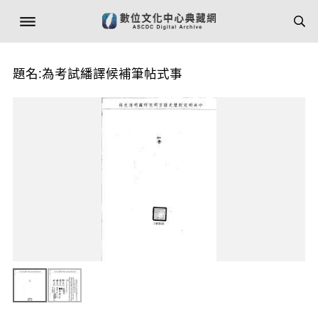
題名:為考試繙譯候補筆帖式事