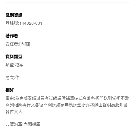
識別資訊
登錄號:144828-001
著作者
責任者:[內閣]
資料類型
類型:檔案
層次:件
描述
事由:為吏部奏請派員考試繙譯候補筆帖式今准各衙門送到堂銜不敷
開列相應再行文各衙門開送如寔無應送堂銜亦將緣由聲明為此知會
各位大人
典藏沿革:內閣檔庫