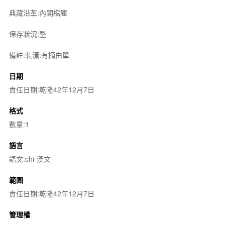
典藏沿革:內閣檔庫
保存狀況:整
備註:裝潢:有摘由單
日期
責任日期:乾隆42年12月7日
格式
數量:1
語言
語文:chi-漢文
範圍
責任日期:乾隆42年12月7日
管理權