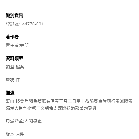
識別資訊
登錄號:144776-001
著作者
責任者:吏部
資料類型
類型:檔案
層次:件
描述
事由:移會內閣典籍廳為明春正月三日皇上恭謁泰東陵應行奏派隨駕
滿漢大臣堂銜務于文到希即速開送過部萬勿刻遲
典藏沿革:內閣檔庫
版本:原件