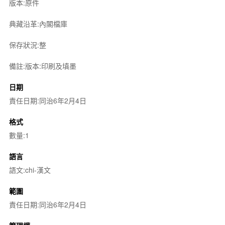
版本:原件
典藏沿革:內閣檔庫
保存狀況:整
備註:版本:印刷及填墨
日期
責任日期:同治6年2月4日
格式
數量:1
語言
語文:chi-漢文
範圍
責任日期:同治6年2月4日