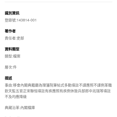
識別資訊
登錄號:143814-001
著作者
責任者:吏部
資料類型
類型:檔案
層次:件
描述
事由:移會內閣典籍廳為理藩院筆帖式多勳填註不謹應照不謹例革職
欽天監五官正宋聯恒填註有疾應照有疾例休致兵部郎中兆瑞等填註
不及均應降級
典藏沿革:內閣檔庫