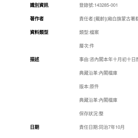
識別資訊
登錄號:143285-001
著作者
責任者:[載齡](廂白旗蒙古署都統
資料類型
類型:檔案
層次:件
描述
事由:咨內閣本年十月初十日
典藏沿革:內閣檔庫
版本:原件
典藏沿革:內閣檔庫
保存狀況:整
日期
責任日期:同治7年10月