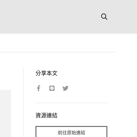
分享本文
資源連結
前往原始連結