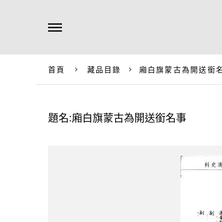
首頁
藏品目錄
廂白旗蒙古為開送銜
題名:廂白旗蒙古為開送銜名事