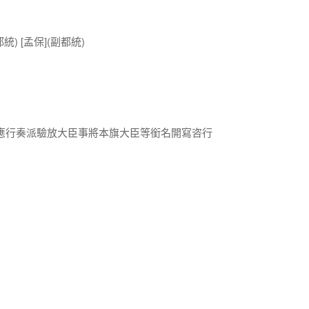
) [孟保](副都統)
應行奏派驗放大臣事將本旗大臣等銜名開寫咨行