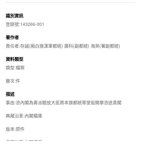
識別資訊
登錄號:143266-001
著作者
責任者:存誠(廂白旗漢軍都統) 廣科(副都統) 海英(署副都統)
資料類型
類型:檔案
層次:件
描述
事由:咨內閣為奏派驗放大臣將本旗都統等堂銜開單咨送貴閣
典藏沿革:內閣檔庫
版本:原件