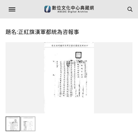
題名:正紅旗漢軍都統為咨報事