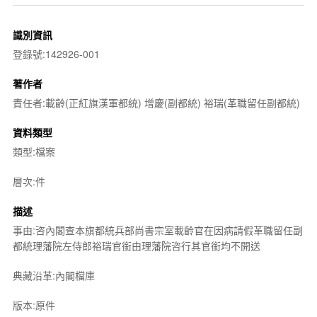
識別資訊
登錄號:142926-001
著作者
責任者:載齡(正紅旗漢軍都統) 增慶(副都統) 裕瑞(革職留任副都統)
資料類型
類型:檔案
層次:件
描述
事由:咨內閣查本旗都統兵部尚書宗室載齡官在因病請假革職留任副
都統理藩院左侍郎裕瑞官銜由理藩院咨行其官銜均不開送
典藏沿革:內閣檔庫
版本:原件