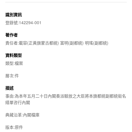
識別資訊
登錄號:142294-001
著作者
責任者:載容(正黃旗蒙古都統) 富明(副都統) 明瑤(副都統)
資料類型
類型:檔案
層次:件
描述
事由:為本年五月二十日內閣奏派驗放之大臣將本旗都統副都統銜名
繕單咨行內閣
典藏沿革:內閣檔庫
版本:原件