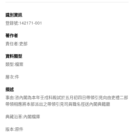
識別資訊
登錄號:142171-001
著作者
責任者:吏部
資料類型
類型:檔案
層次:件
描述
事由:咨內閣為本年壬戌科殿試於五月初四日帶領引見向由吏禮二部
帶領相應將本部派出之帶領引見司員職名徑送內閣典籍廳
典藏沿革:內閣檔庫
版本:原件