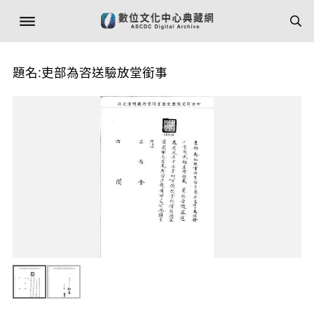
題名:吏部為咨送驗放堂銜事