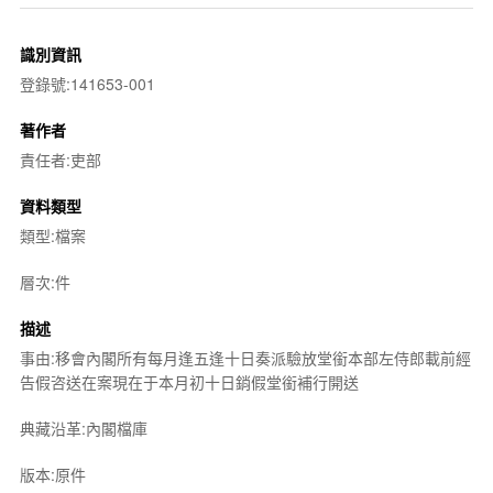
識別資訊
登錄號:141653-001
著作者
責任者:吏部
資料類型
類型:檔案
層次:件
描述
事由:移會內閣所有每月逢五逢十日奏派驗放堂銜本部左侍郎載前經
告假咨送在案現在于本月初十日銷假堂銜補行開送
典藏沿革:內閣檔庫
版本:原件