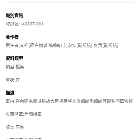
識別資訊
登錄號:140897-001
著作者
責任者:文祥(廂白旗滿洲都統) 何永安(副都統) 奕貴(副都統)
資料類型
類型:檔案
層次:件
描述
事由:咨內閣為奏派驗放大臣相應將本旗都統副都統等銜名開單咨報
典藏沿革:內閣檔庫
版本:原件