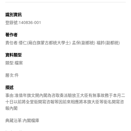
識別資訊
登錄號:140836-001
著作者
責任者:倭仁(廂白旗蒙古都統大學士) 孟保(副都統) 福鈐(副都統)
資料類型
類型:檔案
層次:件
描述
事由:准值年旗文開內閣為咨取奏派驗放王大臣有無事故務于本月二
十日以前將全堂銜開寫咨報等因前來相應將本旗大臣等銜名開寫咨
報內閣
典藏沿革:內閣檔庫