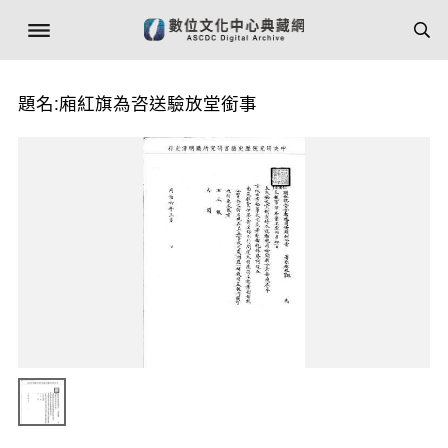
題名:廂紅旗為咨送驗放堂銜事