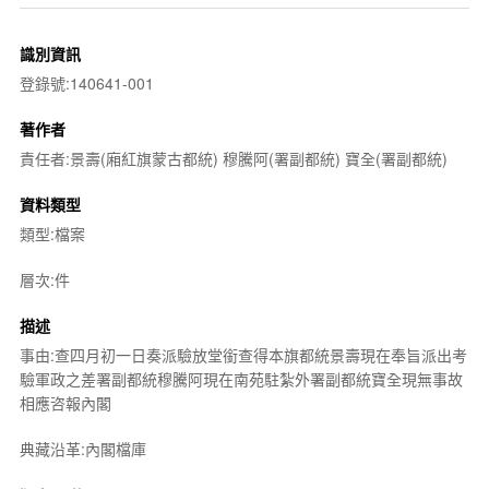
識別資訊
登錄號:140641-001
著作者
責任者:景壽(廂紅旗蒙古都統) 穆騰阿(署副都統) 寶全(署副都統)
資料類型
類型:檔案
層次:件
描述
事由:查四月初一日奏派驗放堂銜查得本旗都統景壽現在奉旨派出考
驗軍政之差署副都統穆騰阿現在南苑駐紮外署副都統寶全現無事故
相應咨報內閣
典藏沿革:內閣檔庫