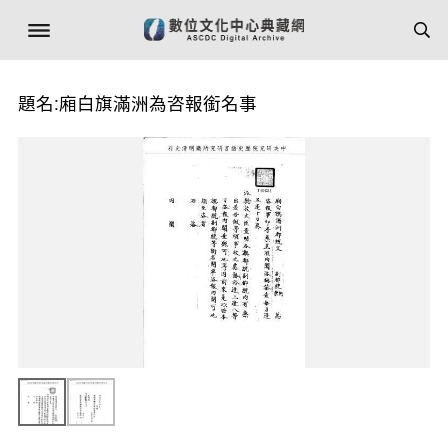
題名:廂白旗滿洲為咨報銜名事